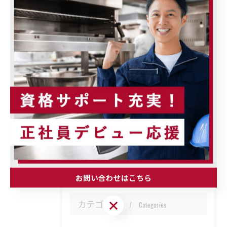
経験者
< 前のページ
一覧に戻る
次のページ >
関連タグ
#富士見市
#厨房
#水道工事
お問い合わせはこちら
カテゴリー
お問い合わせはこちら
Categories