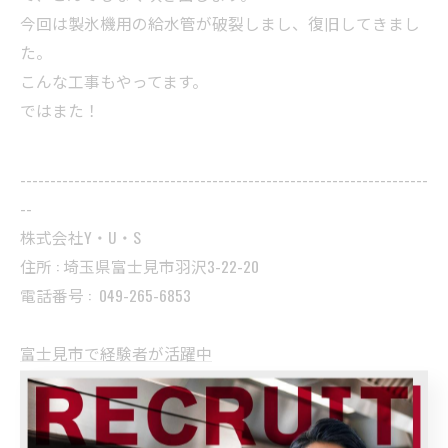
今回は製氷機用の給水管が破裂しまし、復旧してきまし
た。
こんな工事もやってます。
ではまた！
--------------------------------------------------------------------
--
株式会社Y・U・S
住所 : 埼玉県富士見市羽沢3-22-20
電話番号 :
049-265-6853
富士見市で経験者が活躍中
--------------------------------------------------------------------
--