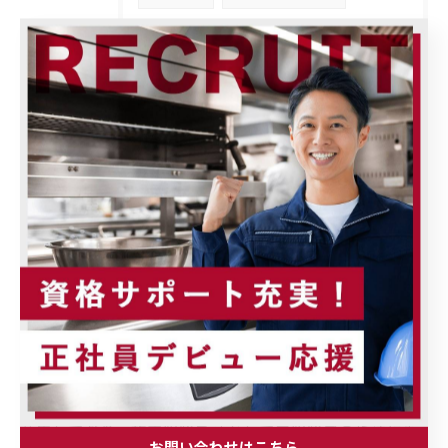
店舗用品
オーダーメード
自動販売機
営業
水道工事
業務用冷蔵庫
厨房
富士見市
設備工事
スキルアップ
働きやすい
プライベートが充実
ジム完備
寮完備
資格サポート
教育
電気工事士
転職
高収入
経験者がチームワークを活かして働ける職場環境を整え
ています。設備工事や営業、倉庫作業など幅広い職種で
募集しており、施工経験を活かして未経験者の指導にも
お問い合わせはこちら