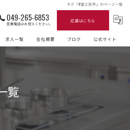
タグ『#富士見市』のページ一覧
049-265-6853
応募はこちら
営業電話はお控えください。
求人一覧
会社概要
ブログ
公式サイト
コラム
一覧