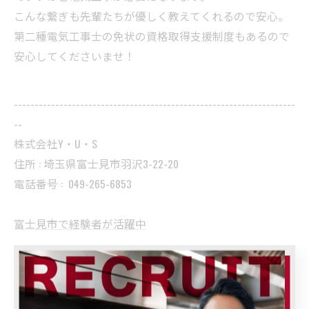
こんな繋ぎも先輩たちが優しく教えてくれるので安心。
第二種電気工事士の免状の資格取得支援制度もあるので
安心してくださいませ！
--------------------------------------------------------------------
--
株式会社Y・U・S
住所 : 埼玉県富士見市羽沢3-22-20
電話番号 :
049-265-6853
富士見市で経験者が活躍中
--------------------------------------------------------------------
--