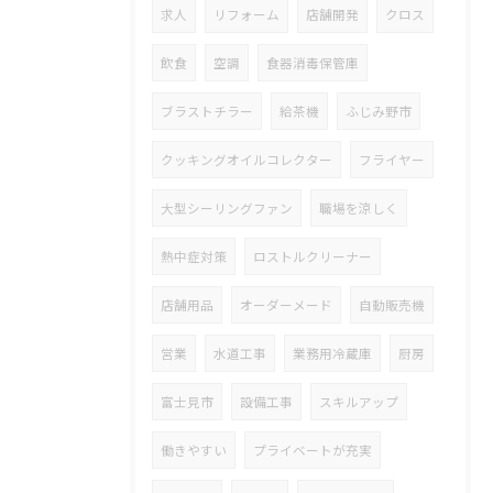
求人
リフォーム
店舗開発
クロス
飲食
空調
食器消毒保管庫
ブラストチラー
給茶機
ふじみ野市
クッキングオイルコレクター
フライヤー
大型シーリングファン
職場を涼しく
熱中症対策
ロストルクリーナー
店舗用品
オーダーメード
自動販売機
営業
水道工事
業務用冷蔵庫
厨房
富士見市
設備工事
スキルアップ
働きやすい
プライベートが充実