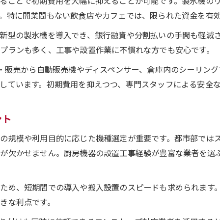
ることで初期費用を大幅に抑えることが可能です。製氷機の
製氷機レンタルとリースの違いを活用
。特に開業間もない飲食店やカフェでは、限られた資金を有
厨房効率化には製氷機リースが最適
新型の製氷機を導入でき、銀行融資や分割払いの手間も軽減
製氷機リースで厨房の作業効率が向上する理由
プランも多く、工事や設置作業に不慣れな方でも安心です。
最新製氷機導入が厨房オペレーションに貢献
置・販売から自動販売機やディスペンサー、倉庫内のシーリン
厨房機器の設置をスムーズにするリース活用術
しています。初期費用を抑えつつ、専門スタッフによる安全
製氷機リースでメンテナンスも安心サポート
飲食店経営に役立つ製氷機リースのメリット
ント
製氷機リース活用でコスト管理も安心
の規模や利用目的に応じた機種選定が重要です。都市部では
製氷機リースで月々の支払いを最適化するコツ
画が欠かせません。厨房機器の設置工事経験が豊富な業者を選
厨房経費を抑える製氷機リースの活用法
製氷機リース料金の内訳とコスト比較ポイント
ため、短期間での導入や搬入設置のスピードも求められます
資金計画に優しい製氷機リース選びの要点
きな利点です。
製氷機リースとレンタルのコスト管理術