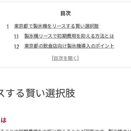
目次
東京都で製氷機をリースする賢い選択肢
製氷機リースで初期費用を抑える方法とは
東京都の飲食店向け製氷機導入のポイント
製氷機リースと購入どちらがお得か徹底比較
ホシザキ製氷機リースの魅力を解説
製氷機リース料金の相場とコスト管理術
初期費用ゼロで製氷機を導入する秘訣
スする賢い選択肢
製氷機リースで初期費用ゼロの仕組みを理解
東京都で製氷機導入時のコスト削減ポイント
製氷機リース利用時の契約手順と注意点
とは
厨房設置・搬入が簡単なリース製氷機とは