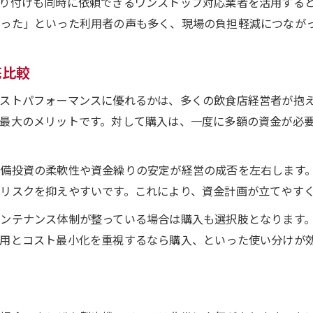
り付けも同時に依頼できるワンストップ対応業者を活用する
レンタルとリースの違いを徹底解説
った」といった利用者の声も多く、現場の負担軽減につなが
製氷機レンタルとリースの基本的な違いを解説
用途で選ぶ製氷機レンタルのメリット
底比較
製氷機リース契約の期間や条件を理解しよう
ストパフォーマンスに優れるかは、多くの飲食店経営者が抱
短期利用に便利な製氷機レンタルの活用術
最大のメリットです。対して購入は、一度に多額の資金が必
ホシザキ製氷機リースとレンタルの選び方
無理なく始める東京都の製氷機活用術
備投資の柔軟性や資金繰りの安定が経営の成否を左右します
製氷機リースを無理なく始めるための手順
リスクを抑えやすいです。これにより、資金計画が立てやす
お問い合わせはこちら
お問い合わせはこちら
飲食店経営者が知るべき製氷機活用法
ンテナンス体制が整っている場合は購入も選択肢となります
製氷機リースで厨房機器導入をスマートに実現
用とコスト最小化を重視するなら購入、といった使い分けが
製氷機レンタルやリースの選び方ガイド
製氷機導入後のメンテナンスも安心サポート