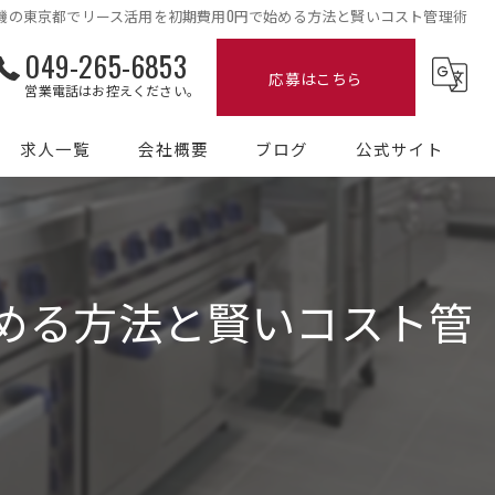
機の東京都でリース活用を初期費用0円で始める方法と賢いコスト管理術
049-265-6853
応募はこちら
営業電話はお控えください。
求人一覧
会社概要
ブログ
公式サイト
コラム
める方法と賢いコスト管