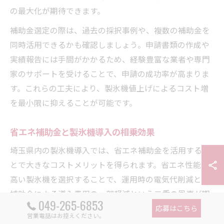
の最大化が期待できます。
補助金選定の際は、過去の採択事例や、複数の補助金を
同時活用できるかも確認しましょう。申請書類の作成や
実績報告には手間がかかるため、経験豊富な業者や専門
家のサポートを受けることで、申請の成功率が高まりま
す。これらの工夫により、製氷機値上げによるコスト増
を最小限に抑えることが可能です。
省エネ補助金と製氷機導入の相乗効果
埼玉県内の製氷機導入では、省エネ補助金を活用するこ
とで大きなコストメリットを得られます。省エネ性能の
高い製氷機を選択することで、運用時の電気代削減と、
補助金による導入費用の一部軽減という二重の恩恵が期
049-265-6853
待できるからです。特に「埼玉 省エネ 補助金」や「埼玉
応募はこちら
営業電話はお控えください。
県 省力化補助金」などは、厨房機器の新規導入・入れ替