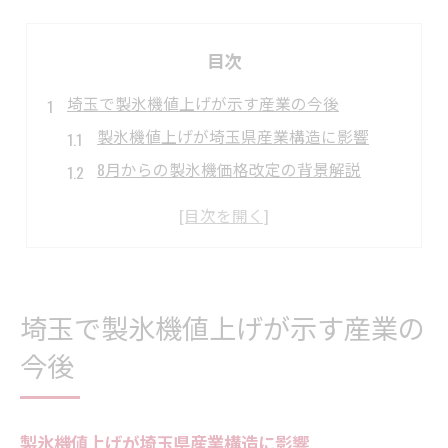
目次
埼玉で製氷機値上げが示す産業の今後
製氷機値上げが埼玉県産業構造に影響
8月からの製氷機価格改定の背景解説
製造業と商業施設に及ぶ製氷機の波紋
補助金動向と製氷機投資判断のポイント
埼玉県内の省力化補助金と製氷機導入
8月からの製氷機値上げに備える方法
埼玉で製氷機値上げが示す産業の
製氷機値上げ直前の設備投資戦略とは
今後
補助金活用による製氷機コスト対策術
8月スタートの製氷機値上げ対応策集
埼玉県の補助金最新情報と製氷機対策
製氷機値上げが埼玉県産業構造に影響