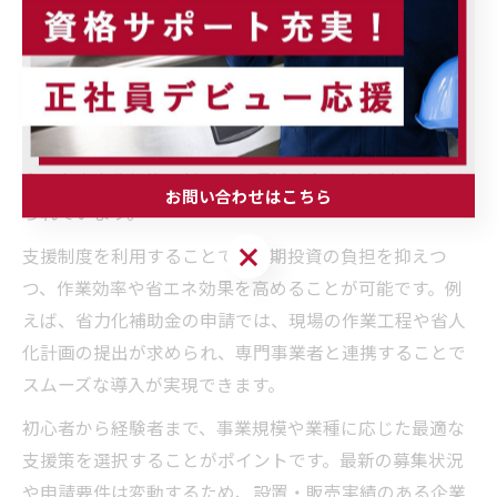
製氷機導入時の省力化支援案内
製氷機の新規導入や更新時には、省力化支援制度の活用
が効果的です。埼玉県内では、厨房機器や自動販売機、
ディスペンサー、倉庫内のシーリングファン設置などを
含めた省力化投資に対し、各種補助金や助成制度が設け
お問い合わせはこちら
られています。
お問い合わせはこちら
支援制度を利用することで、初期投資の負担を抑えつ
つ、作業効率や省エネ効果を高めることが可能です。例
えば、省力化補助金の申請では、現場の作業工程や省人
化計画の提出が求められ、専門事業者と連携することで
スムーズな導入が実現できます。
初心者から経験者まで、事業規模や業種に応じた最適な
支援策を選択することがポイントです。最新の募集状況
や申請要件は変動するため、設置・販売実績のある企業