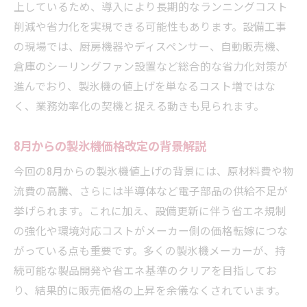
上しているため、導入により長期的なランニングコスト
製氷機コスト削減へ補助金選びのコツ
削減や省力化を実現できる可能性もあります。設備工事
省エネ補助金と製氷機導入の相乗効果
の現場では、厨房機器やディスペンサー、自動販売機、
倉庫のシーリングファン設置など総合的な省力化対策が
製氷機値上げ時の最適な補助金申請術
進んでおり、製氷機の値上げを単なるコスト増ではな
補助金最新情報でコスト負担を最小化
く、業務効率化の契機と捉える動きも見られます。
製氷機設備投資と補助金の賢い使い方
産業に広がる製氷機値上げの影響を分析
8月からの製氷機価格改定の背景解説
製氷機値上げが地域産業全体に及ぼす影響
今回の8月からの製氷機値上げの背景には、原材料費や物
各業種に広がる製氷機コスト上昇の実態
流費の高騰、さらには半導体など電子部品の供給不足が
製氷機値上げと今後の設備投資判断
挙げられます。これに加え、設備更新に伴う省エネ規制
埼玉県の出荷額データで見る影響分析
の強化や環境対応コストがメーカー側の価格転嫁につな
値上げ時の省力化補助金活用事例紹介
がっている点も重要です。多くの製氷機メーカーが、持
続可能な製品開発や省エネ基準のクリアを目指してお
り、結果的に販売価格の上昇を余儀なくされています。