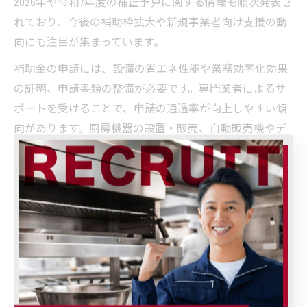
2026年や令和7年度の補正予算に関する情報も順次発表さ
れており、今後の補助枠拡大や新規事業者向け支援の動
向にも注目が集まっています。
補助金の申請には、設備の省エネ性能や業務効率化効果
の証明、申請書類の整備が必要です。専門業者によるサ
ポートを受けることで、申請の通過率が向上しやすい傾
向があります。厨房機器の設置・販売、自動販売機やデ
ィスペンサーの設置、倉庫内のシーリングファン設置な
ど、幅広い設備工事が補助対象となる場合もあるため、
自社の事業内容に合わせて最適な補助金を選択しましょ
う。
また、補助金ごとに締切や対象条件が異なるため、こま
めな情報収集と早期行動が成功の秘訣です。地域の商工
会議所や県の公式サイト、専門施工業者からの最新情報
にも常に目を向けましょう。