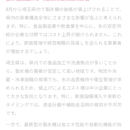
製氷機導入時の省力化支援案内
8月から埼玉県内で製氷機の価格が値上げされることで、
値上げ時期と補助金最新情報を網羅
県内の産業構造全体にさまざまな影響が及ぶと考えられ
8月予定の製氷機値上げ日程を徹底解説
ます。特に、食品製造業や飲食業を中心に、氷の安定供
埼玉県の省力化補助金最新トレンド
給が必要な分野ではコスト上昇が避けられません。これ
により、原価管理や経営戦略の見直しを迫られる事業者
令和7年度の補助金と製氷機導入支援
が増加するでしょう。
補正予算活用で製氷機値上げに備える
埼玉県は、県内での食品加工や流通拠点が多いことか
製氷機とエアコン関連補助金動向も注目
ら、製氷機の需要が安定して高い地域です。物流や冷
製氷機導入時に押さえたい支援策とは
蔵・冷凍設備の現場でも、氷の品質維持や衛生管理が求
製氷機購入時に使える補助金の種類
められるため、値上げによるコスト増は中小企業にとっ
埼玉県省力化補助金の申請ポイント
て大きな負担となります。特に、新規設備導入や更新の
製氷機と省エネ補助金の活用事例
タイミングでは、資金計画や補助金活用の検討が不可欠
補助金2026年度動向と製氷機対策
です。
導入前検討すべき補助金申請手順
一方で、最新型の製氷機は省エネ性能や自動化機能が向
補助金活用でコストを抑える秘訣紹介