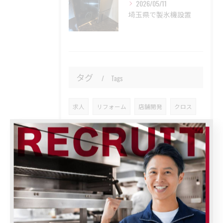
2026/05/11
埼玉県で製氷機設置
タグ
Tags
求人
リフォーム
店舗開発
クロス
飲食
空調
食器消毒保管庫
ブラストチラー
給茶機
ふじみ野市
クッキングオイルコレクター
フライヤー
大型シーリングファン
職場を涼しく
熱中症対策
ロストルクリーナー