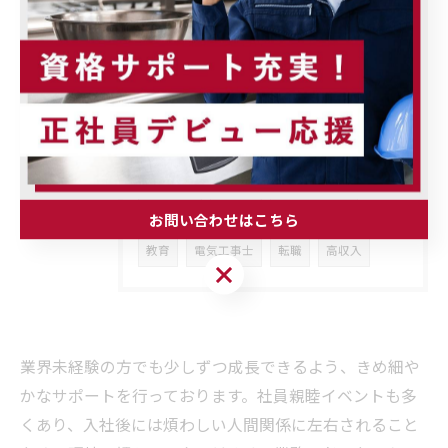
店舗用品
オーダーメード
自動販売機
営業
水道工事
業務用冷蔵庫
厨房
富士見市
設備工事
スキルアップ
働きやすい
プライベートが充実
ジム完備
寮完備
資格サポート
お問い合わせはこちら
教育
電気工事士
転職
高収入
お問い合わせはこちら
業界未経験の方でも少しずつ成長できるよう、きめ細や
かなサポートを行っております。社員親睦イベントも多
くあり、入社後には煩わしい人間関係に左右されること