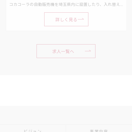
コカコーラの自動販売機を埼玉県内に設置したり、入れ替えたりするお仕事です。 ・1日平均3～6件程度 ・作業は2人1組
詳しく見る
求人一覧へ
ビジョン
事業内容