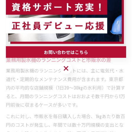
く、氷の溶けにくさや運転効率の向上にも寄与します。
ただし、省エネ性能の高い機種は初期導入コストがやや
高めとなる傾向があるため、リースや中古機器の活用も
視野に入れ、導入後のランニングコストとバランスを取
ることが重要です。
お問い合わせはこちら
業務用製氷機のランニングコストと市販氷の差
お問い合わせはこちら
業務用製氷機のランニングコストには、主に電気代・水
道代・定期的なメンテナンス費用が含まれます。東京都
内の平均的な店舗規模（1日20～30kgの氷利用）で計算す
ると、月間のランニングコストはおおよそ数千円から1万
円前後に収まるケースが多いです。
これに対し、市販氷を毎日購入した場合、1kgあたり数百
円のコストが発生し、年間では数十万円規模の支出とな