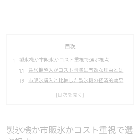
目次
製氷機か市販氷かコスト重視で選ぶ視点
製氷機導入がコスト削減に有効な理由とは
市販氷購入と比較した製氷機の経済的効果
製氷機と市販氷のランニングコストを徹底
分析
業務用製氷機の活用で得られるコストメリ
ット
製氷機か市販氷かコスト重視で選
製氷機使用時のコスト見積もりポイント解
説