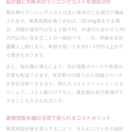
製氷機と市販氷のランニングコストを徹底分析
説
製氷機のランニングコストは主に電気代と水道代で構成
製氷機の電気代や水道代の実態を解説
されます。業務用製氷機であれば、1日25kg製氷する場
業務用製氷機の電気代・水道代のリアルな
合、月間の電気代はおよそ数千円、水道代も合わせて月1
数値
万円以内に収まることが一般的です。一方、市販氷を同
製氷機メーカー別に見る省エネ性能の違い
量購入し続けると、単価が高いため月2～3万円以上かか
製氷機のランニングコストはどれくらいか
る場合もあります。
かる？
また、製氷機の導入により、氷の保管スペースや管理の
製氷機導入で経費削減を実現するポイント
手間も削減できます。東京都内の限られた店舗スペース
家庭用と業務用製氷機の電気代を徹底比較
を有効活用できる点も、隠れたコストメリットといえる
業務効率と品質に強い製氷機活用の魅力
でしょう。コスト面だけでなく、衛生面の自己管理がで
製氷機で業務効率が大幅向上する理由を解
きることも大きな利点です。
説
製氷機導入により提供できる氷の品質向上
業務用製氷機の活用で得られるコストメリット
効果
業務用製氷機を導入することで、仕入れコストの大幅削