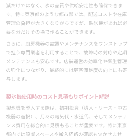
スタッフの作業時間を削減する製氷機活用
減だけではなく、氷の品質や供給安定性も確保できま
術
す。特に東京都のような都市部では、配送コストや在庫
業務用製氷機が生む店舗運営の効率化事例
管理の負担が大きくなりがちですが、製氷機があれば必
要な分だけその場で作ることができます。
製氷機利用でサービスの質が高まるポイン
ト
さらに、厨房機器の設置やメンテナンスをワンストップ
で担う専門業者を利用することで、故障時の対応や定期
メンテナンスも安心です。店舗運営の効率化や衛生管理
の強化につながり、最終的には顧客満足度の向上にも寄
与します。
製氷機使用時のコスト見積もりポイント解説
製氷機を導入する際は、初期投資（購入・リース・中古
機器の選択）、月々の電気代・水道代、そしてメンテナ
ンス費用を総合的に見積もることが重要です。特に東京
都内では設置スペースや搬入経路の確認も欠かせませ