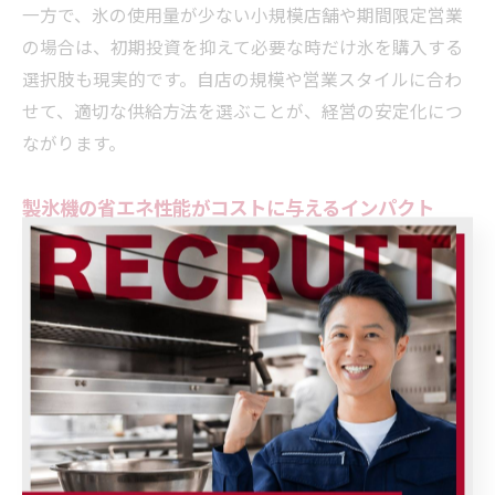
一方で、氷の使用量が少ない小規模店舗や期間限定営業
の場合は、初期投資を抑えて必要な時だけ氷を購入する
選択肢も現実的です。自店の規模や営業スタイルに合わ
せて、適切な供給方法を選ぶことが、経営の安定化につ
ながります。
製氷機の省エネ性能がコストに与えるインパクト
近年の業務用製氷機は、省エネ性能の向上が著しく、従
来機種と比較して電気代の削減が期待できます。東京都
の飲食店で使用される業務用製氷機の場合、1日あたりの
電気代は数百円程度に収まる機種も増えており、年間を
通してみると大きなコスト削減効果を発揮します。
省エネ製品を選定することで、環境負荷の低減だけでな
く、水道代やメンテナンスコストも抑えられる点が大き
なメリットです。例えば、省エネ型製氷機は断熱性が高