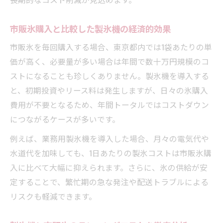
パクト
業務用製氷機のランニングコストと市販氷
市販氷購入と比較した製氷機の経済的効果
の差
市販氷を毎回購入する場合、東京都内では1袋あたりの単
製氷機を活用した場合の年間コストシミュ
価が高く、必要量が多い場合は年間で数十万円規模のコ
レーション
ストになることも珍しくありません。製氷機を導入する
氷を買う手間と製氷機運用の効率性を比較
と、初期投資やリース料は発生しますが、日々の氷購入
業務用製氷機と市販氷の衛生管理の違い
費用が不要となるため、年間トータルではコストダウン
につながるケースが多いです。
製氷機による衛生管理のメリットと注意点
業務用製氷機と市販氷の品質管理体制の差
例えば、業務用製氷機を導入した場合、月々の電気代や
製氷機導入で実現する衛生的な氷の供給方
水道代を加味しても、1日あたりの製氷コストは市販氷購
法
入に比べて大幅に抑えられます。さらに、氷の供給が安
定することで、繁忙期の急な発注や配送トラブルによる
市販氷と比べた製氷機の衛生リスク低減効
リスクも軽減できます。
果
製氷機使用で食中毒リスクが減る理由を解