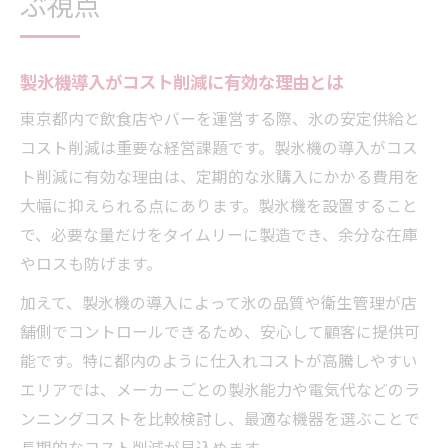
ぶ視点
東京都での製氷機導入と氷購入を徹底比較
製氷機と市販氷の年間コスト構造を詳細比
製氷機導入がコスト削減に有効な理由とは
較
東京都内で飲食店やバーを運営する際、氷の安定供給と
東京都で製氷機を選ぶ際のチェックポイン
コスト削減は重要な経営課題です。製氷機の導入がコス
ト
ト削減に有効な理由は、定期的な氷購入にかかる費用を
製氷機導入が東京都で注目される理由を解
大幅に抑えられる点にあります。製氷機を設置すること
説
で、必要な量だけをタイムリーに製造でき、余分な在庫
市販氷購入と製氷機のトータルコスト比較
やロスも防げます。
術
加えて、製氷機の導入によって氷の品質や衛生管理が店
製氷機ならではの東京都内店舗のメリット
舗側でコントロールできるため、安心して顧客に提供可
氷を買うより製氷機運用は本当に得か
能です。特に都内のように仕入れコストが高騰しやすい
製氷機運用と氷購入どちらがコスト優位か
エリアでは、メーカーごとの製氷能力や電気代などのラ
検証
ンニングコストを比較検討し、最適な機器を選ぶことで
製氷機の省エネ性能がコストに与えるイン
長期的なコスト削減が見込めます。