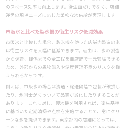
のスペース効率も向上します。衛生面だけでなく、店舗
運営の現場ニーズに応じた柔軟な氷供給が実現します。
市販氷と比べた製氷機の衛生リスク低減効果
市販氷と比較した場合、製氷機を使った店舗内製造の氷
は衛生リスクを大幅に低減できます。理由は、氷の製造
から保管、提供までの全工程を自店舗で一元管理できる
ため、外部からの異物混入や温度管理不良のリスクを抑
えられるからです。
例えば、市販氷の場合は流通・輸送段階で包装が破損し
たり、氷同士がくっついて品質が劣化したりすることが
あります。これに対し、製氷機を利用すれば、衛生基準
に基づいた定期清掃や点検を実施することで、常にクリ
ーンな氷を提供できます。東京都内の店舗にとっては、
こうした衛生リスク低減が、食中毒事故の防止や店舗の