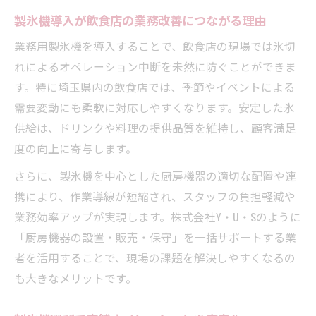
中古製氷機導入でコストパフォーマンス向
製氷機導入が飲食店の業務改善につながる理由
上
業務用製氷機を導入することで、飲食店の現場では氷切
製氷機の消費電力とランニングコスト削減
れによるオペレーション中断を未然に防ぐことができま
法
す。特に埼玉県内の飲食店では、季節やイベントによる
製氷機の無料見積もり活用で最適プランを
需要変動にも柔軟に対応しやすくなります。安定した氷
比較
供給は、ドリンクや料理の提供品質を維持し、顧客満足
厨房で使える製氷機の設置とサポートの流れ
度の向上に寄与します。
製氷機設置時に必要な厨房機器の事前確認
さらに、製氷機を中心とした厨房機器の適切な配置や連
事項
携により、作業導線が短縮され、スタッフの負担軽減や
製氷機搬入から設置工事まで一括サポート
業務効率アップが実現します。株式会社Y・U・Sのように
の強み
「厨房機器の設置・販売・保守」を一括サポートする業
製氷機と自動販売機・ディスペンサーの連
者を活用することで、現場の課題を解決しやすくなるの
携設置
も大きなメリットです。
製氷機の設置後サポートが厨房運営を安定