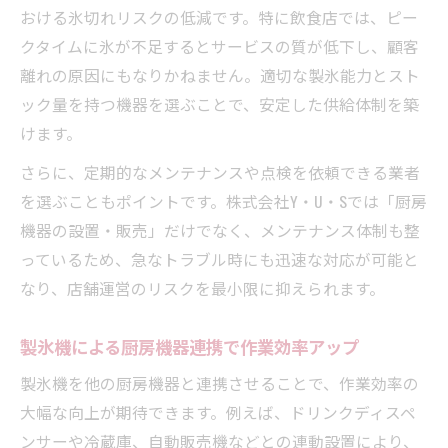
製氷機の保守メンテナンスが長期利用の鍵
おける氷切れリスクの低減です。特に飲食店では、ピー
トラブル時に迅速対応できる業者の見極め
クタイムに氷が不足するとサービスの質が低下し、顧客
方
離れの原因にもなりかねません。適切な製氷能力とスト
製氷機の定期点検とサポート体制の重要性
ック量を持つ機器を選ぶことで、安定した供給体制を築
けます。
製氷機交換や撤去まで任せられる専門業者
の利点
さらに、定期的なメンテナンスや点検を依頼できる業者
を選ぶこともポイントです。株式会社Y・U・Sでは「厨房
機器の設置・販売」だけでなく、メンテナンス体制も整
っているため、急なトラブル時にも迅速な対応が可能と
なり、店舗運営のリスクを最小限に抑えられます。
製氷機による厨房機器連携で作業効率アップ
製氷機を他の厨房機器と連携させることで、作業効率の
大幅な向上が期待できます。例えば、ドリンクディスペ
ンサーや冷蔵庫、自動販売機などとの連動設置により、