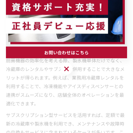
ンテナンス対応範囲の違いがあるため、契約前に内容を
よく確認することが重要です。万一のトラブル時に迅速
なサポートが受けられるか、地元埼玉県の業者を選ぶこ
とで安心感も高まります。
冷蔵庫レンタルやサブスクと製氷機の併用術
お問い合わせはこちら
厨房機器の効率化を考える際、製氷機単体だけでなく、
お問い合わせはこちら
冷蔵庫のレンタルやサブスクと併用することで大きなメ
リットが得られます。例えば、業務用冷蔵庫レンタルを
利用することで、冷凍機能やアイスディスペンサーとの
連携がスムーズになり、店舗全体のオペレーションを最
適化できます。
サブスクリプション型サービスを活用すれば、定額で最
新の冷蔵庫や製氷機を利用でき、メンテナンスや故障時
の交換もサービスに含まれているケースが多いです。こ