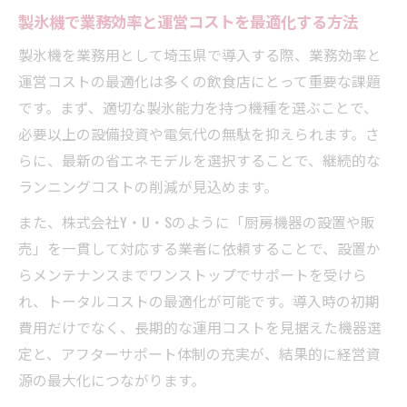
製氷機で業務効率と運営コストを最適化する方法
製氷機を選ぶ際の設置スペースと容量の見
製氷機を業務用として埼玉県で導入する際、業務効率と
極め方
運営コストの最適化は多くの飲食店にとって重要な課題
製氷機の耐用年数とメンテナンス性の確認
です。まず、適切な製氷能力を持つ機種を選ぶことで、
ポイント
必要以上の設備投資や電気代の無駄を抑えられます。さ
業務用製氷機選定で重視したい給水方式と
らに、最新の省エネモデルを選択することで、継続的な
効率性
ランニングコストの削減が見込めます。
厨房に最適な製氷機サイズと機能性をチェ
また、株式会社Y・U・Sのように「厨房機器の設置や販
ック
売」を一貫して対応する業者に依頼することで、設置か
製氷機の静音性と周囲環境への配慮が重要
らメンテナンスまでワンストップでサポートを受けら
コスト削減を実現する製氷機の選び方
れ、トータルコストの最適化が可能です。導入時の初期
製氷機のリースやレンタル活用で初期費用
費用だけでなく、長期的な運用コストを見据えた機器選
を抑える
定と、アフターサポート体制の充実が、結果的に経営資
冷蔵庫レンタルやサブスクと製氷機の併用
源の最大化につながります。
術