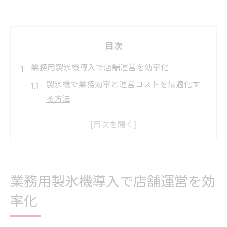
目次
業務用製氷機導入で店舗運営を効率化
製氷機で業務効率と運営コストを最適化す
る方法
製氷機導入が飲食店の業務改善につながる
理由
製氷機選びで店舗オペレーションを安定化
業務用製氷機が氷切れを防ぐ店舗運営の秘
業務用製氷機導入で店舗運営を効
訣
製氷機による厨房機器連携で作業効率アッ
率化
プ
埼玉県内での製氷機選定時に重視すべき点