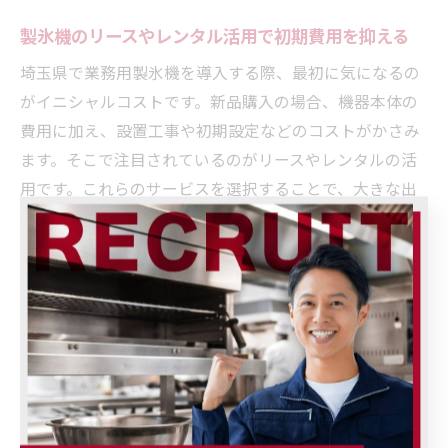
製氷機のリースやレンタル活用で初期費用を抑える
埼玉県で業務用製氷機を導入する際、最初に気になるの
がイニシャルコストです。新品購入の場合、機器本体の
費用に加え、設置工事や初期設定などのコストがかさみ
ます。そこで注目されているのがリースやレンタルの活
用です。これらのサービスを選択することで、大きな出
費を抑えながら最新機種を導入できるメリットがありま
す。
リース契約では、契約期間中の分割払いとなるため、資
金繰りの安定化にもつながります。レンタルの場合、短
期間の利用や繁忙期の一時的な増設にも柔軟に対応でき
る点が魅力です。例えば、飲食店の新規開業時やイベン
ト期間中だけ必要な場合にも適しています。
ただし、リースやレンタルには契約期間や解約条件、メ