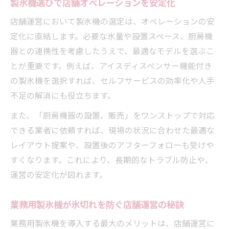
製氷機選びで店舗オペレーションを安定化
化
倉庫内のシーリングファン設置と製氷機の
店舗運営において製氷機の選定は、オペレーションの安
関係
定化に直結します。必要な氷量や設置スペース、厨房機
器との連携性を考慮したうえで、最適なモデルを選ぶこ
業務効率向上に製氷機が果たす役割とは
とが重要です。例えば、アイスディスペンサー機能付き
製氷機が厨房の作業効率を高める理由とは
の製氷機を選択すれば、セルフサービスの効率化や人手
製氷機の安定供給がサービス品質向上に直
不足の解消にも役立ちます。
結
また、「厨房機器の設置、販売」をワンストップで対応
製氷機導入でドリンクバー運用がスムーズ
できる業者に依頼すれば、現場の状況に合わせた最適な
に
レイアウト提案や、設置後のアフターフォローも受けや
製氷機と冷蔵庫レンタルの組み合わせ効果
すくなります。これにより、長期的なトラブル防止や、
業務用製氷機で冷製メニューの提供力強化
運営の安定化が図れます。
アフターサービス充実の製氷機選択のコツ
製氷機選びで重視すべきアフターサービス
業務用製氷機が氷切れを防ぐ店舗運営の秘訣
内容
業務用製氷機を導入する最大のメリットは、店舗運営に